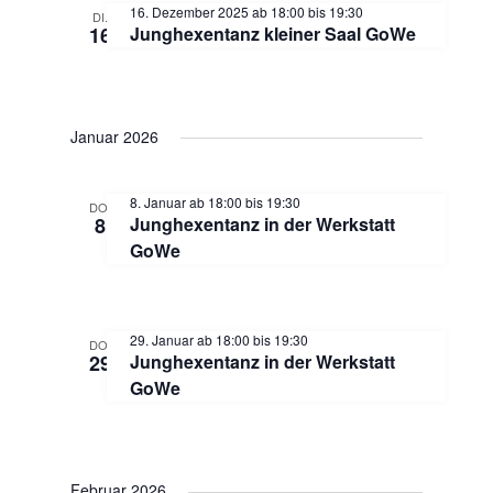
a
16. Dezember 2025 ab 18:00
bis
19:30
DI.
m
n
16
Junghexentanz kleiner Saal GoWe
w
n
s
ä
h
s
t
l
Januar 2026
e
t
a
n
8. Januar ab 18:00
bis
19:30
DO.
.
l
8
Junghexentanz in der Werkstatt
a
GoWe
t
l
u
t
29. Januar ab 18:00
bis
19:30
DO.
n
29
Junghexentanz in der Werkstatt
GoWe
u
g
n
A
Februar 2026