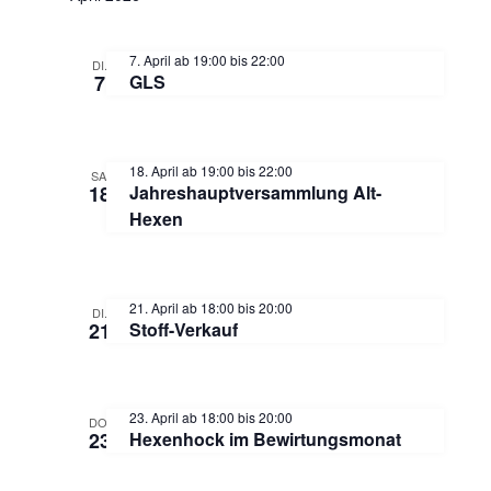
a
n
v
7. April ab 19:00
bis
22:00
d
DI.
7
GLS
i
A
g
18. April ab 19:00
bis
22:00
n
a
SA.
18
Jahreshauptversammlung Alt-
Hexen
t
s
i
i
21. April ab 18:00
bis
20:00
DI.
o
21
Stoff-Verkauf
c
n
h
23. April ab 18:00
bis
20:00
DO.
23
Hexenhock im Bewirtungsmonat
t