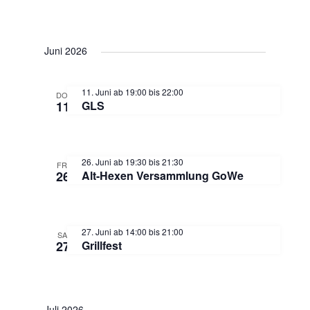
t
i
Juni 2026
o
11. Juni ab 19:00
bis
22:00
DO.
11
GLS
n
26. Juni ab 19:30
bis
21:30
FR.
26
Alt-Hexen Versammlung GoWe
27. Juni ab 14:00
bis
21:00
SA.
27
Grillfest
Juli 2026