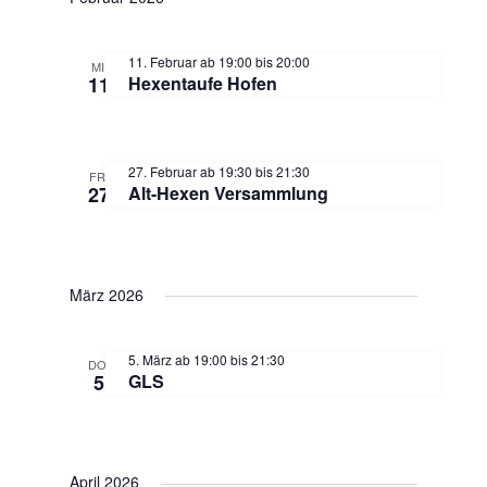
g
n
s
e
11. Februar ab 19:00
bis
20:00
MI.
11
Hexentaufe Hofen
i
n
c
S
27. Februar ab 19:30
bis
21:30
FR.
27
Alt-Hexen Versammlung
h
u
t
c
e
März 2026
h
n
5. März ab 19:00
bis
21:30
DO.
5
GLS
-
e
N
u
April 2026