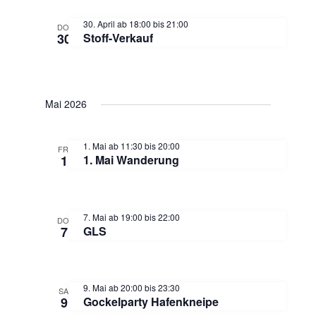
e
30. April ab 18:00
bis
21:00
DO.
30
Stoff-Verkauf
n
,
Mai 2026
N
1. Mai ab 11:30
bis
20:00
a
FR.
1
1. Mai Wanderung
v
7. Mai ab 19:00
bis
22:00
i
DO.
7
GLS
g
9. Mai ab 20:00
bis
23:30
a
SA.
9
Gockelparty Hafenkneipe